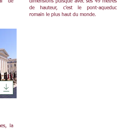
al de
dimensions puisque avec ses 49 mètres
de hauteur, c’est le pont-aqueduc
romain le plus haut du monde.
es, la