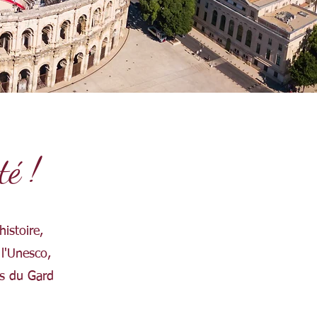
té !
istoire,
 l'Unesco,
es du Gard