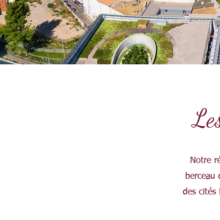
Les
Notre r
berceau d
des cités