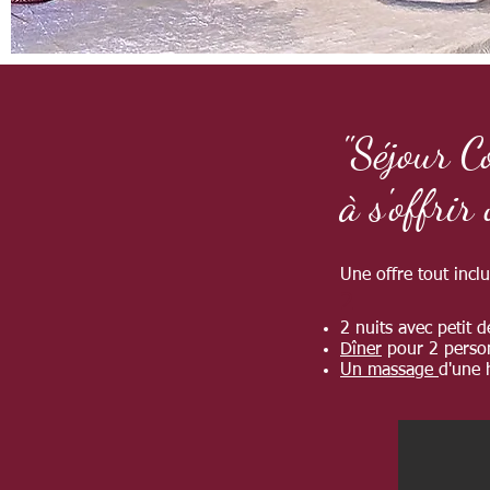
"Séjour C
à s'offrir
Une offre tout inclu
2
2 nuits avec petit 
Dîner
pour 2 person
Un massage
d'une 