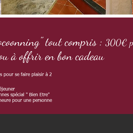
ocoonning" tout compris :
300€ po
 ou à offrir en bon cadeau
s pour se faire plaisir à 2
déjeuner
nes spécial " Bien Etre"
heure pour une personne