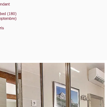
endant
 bed (180)
Septembre)
ris